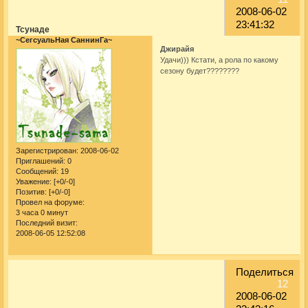
2008-06-02
23:41:32
Тсунаде
~СегсуальНая СаннинГа~
Джирайя
Удачи))) Кстати, а рола по какому
сезону будет????????
Зарегистрирован
: 2008-06-02
Приглашений:
0
Сообщений:
19
Уважение:
[+0/-0]
Позитив:
[+0/-0]
Провел на форуме:
3 часа 0 минут
Последний визит:
2008-06-05 12:52:08
Поделиться
12
2008-06-02