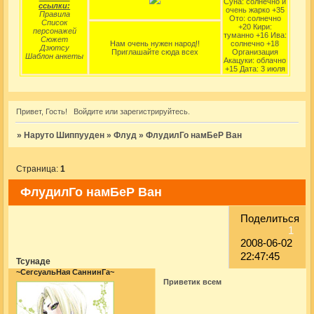
Суна: солнечно и
ссылки:
очень жарко +35
Правила
Ото: солнечно
Список
+20 Кири:
персонажей
туманно +16 Ива:
Сюжет
Нам очень нужен народ!!
солнечно +18
Дзютсу
Приглашайте сюда всех
Организация
Шаблон анкеты
Акацуки: облачно
+15 Дата: 3 июля
Привет, Гость!
Войдите
или
зарегистрируйтесь
.
»
Наруто Шиппууден
»
Флуд
»
ФлудилГо намБеР Ван
Страница:
1
ФлудилГо намБеР Ван
Поделиться
1
2008-06-02
22:47:45
Тсунаде
~СегсуальНая СаннинГа~
Приветик всем