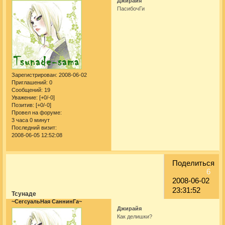
Джирайя
ПасибочГи
Зарегистрирован
: 2008-06-02
Приглашений:
0
Сообщений:
19
Уважение:
[+0/-0]
Позитив:
[+0/-0]
Провел на форуме:
3 часа 0 минут
Последний визит:
2008-06-05 12:52:08
Поделиться
6
2008-06-02
23:31:52
Тсунаде
~СегсуальНая СаннинГа~
Джирайя
Как делишки?