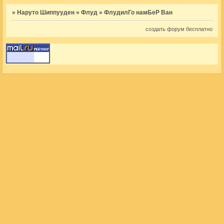
»
Наруто Шиппууден
»
Флуд
»
ФлудилГо намБеР Ван
создать форум бесплатно