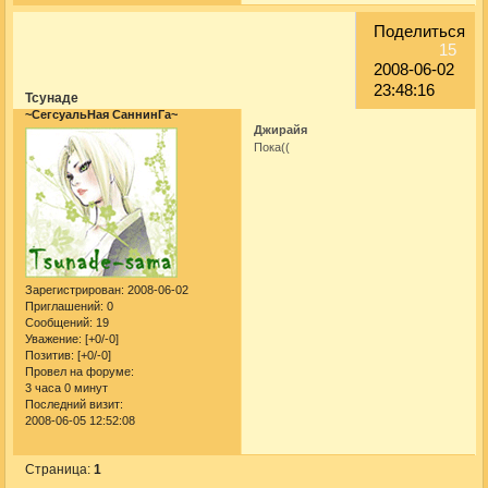
Поделиться
15
2008-06-02
23:48:16
Тсунаде
~СегсуальНая СаннинГа~
Джирайя
Пока((
Зарегистрирован
: 2008-06-02
Приглашений:
0
Сообщений:
19
Уважение:
[+0/-0]
Позитив:
[+0/-0]
Провел на форуме:
3 часа 0 минут
Последний визит:
2008-06-05 12:52:08
Страница:
1