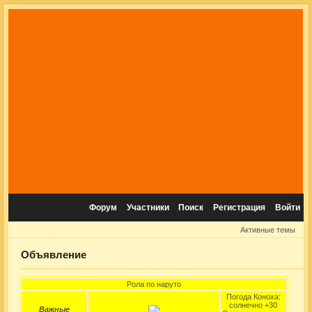
Форум
Участники
Поиск
Регистрация
Войти
Активные темы
Объявление
Рола по наруто
Погода Коноха:
солнечно +30
Важные