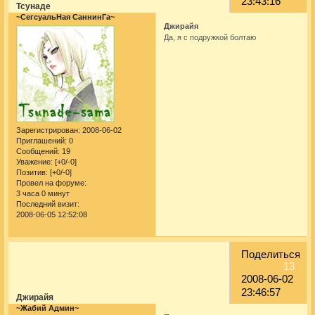
23:43:16
Тсунаде
~СегсуальНая СаннинГа~
Джирайя
Да, я с подружкой болтаю
Зарегистрирован
: 2008-06-02
Приглашений:
0
Сообщений:
19
Уважение:
[+0/-0]
Позитив:
[+0/-0]
Провел на форуме:
3 часа 0 минут
Последний визит:
2008-06-05 12:52:08
Поделиться
13
2008-06-02
23:46:57
Джирайя
~Жабий Админ~