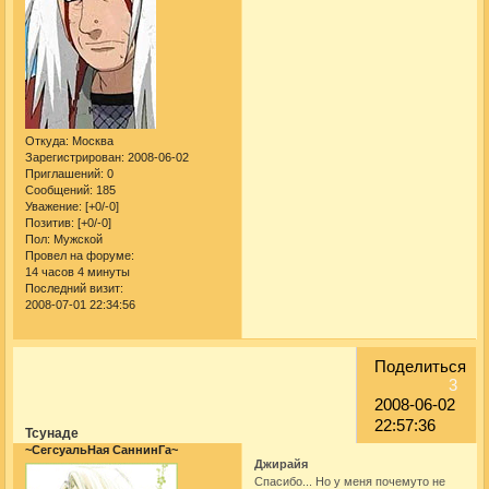
Откуда:
Москва
Зарегистрирован
: 2008-06-02
Приглашений:
0
Сообщений:
185
Уважение:
[+0/-0]
Позитив:
[+0/-0]
Пол:
Мужской
Провел на форуме:
14 часов 4 минуты
Последний визит:
2008-07-01 22:34:56
Поделиться
3
2008-06-02
22:57:36
Тсунаде
~СегсуальНая СаннинГа~
Джирайя
Спасибо... Но у меня почемуто не