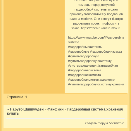
помощь, перед покупкой
гардеробной системы
можно
проконсультироваться у продавцов
салона мебели. Они смогут быстро
рассчитать проект и оформить
заказ.
https://dzen.ru/aristo-msk.ru
https://www.youtube.com/@garderobnaya-
sistema
#гардеробныесистемы
#гардеробные #гардеробнаяназаказ
#купитьгардеробную
#купитьгардеробнуюсистему
#системахранения #гардеробная
#гардеробнаясистема
#гардеробнаякомната
#гардеробнаясистемахранения
#купитьгардеробнуюсистемухранения
Страница:
1
»
Наруто Шиппууден
»
Фанфики
»
Гардеробная система хранения
купить
создать форум бесплатно