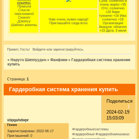
Суна: солнечно и
ссылки:
очень жарко +35
Правила
Ото: солнечно
Список
+20 Кири:
персонажей
туманно +16 Ива:
Сюжет
Нам очень нужен народ!!
солнечно +18
Дзютсу
Приглашайте сюда всех
Организация
Шаблон анкеты
Акацуки: облачно
+15 Дата: 3 июля
Привет, Гость!
Войдите
или
зарегистрируйтесь
.
»
Наруто Шиппууден
»
Фанфики
»
Гардеробная система хранения
купить
Страница:
1
Гардеробная система хранения купить
Поделиться
1
2024-02-19
15:03:09
xbpgahdwpr
Генин
#гардеробныесистемы
Зарегистрирован
: 2022-06-17
#гардеробные #гардеробнаяназаказ
Приглашений:
0
#купитьгардеробную