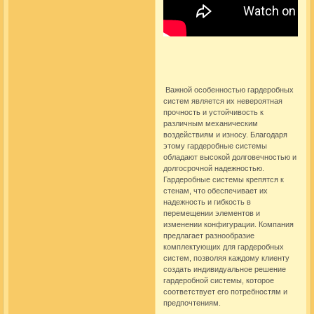
Важной особенностью гардеробных
систем является их невероятная
прочность и устойчивость к
различным механическим
воздействиям и износу. Благодаря
этому
гардеробные системы
обладают высокой долговечностью и
долгосрочной надежностью.
Гардеробные системы
крепятся к
стенам, что обеспечивает их
надежность и гибкость в
перемещении элементов и
изменении конфигурации. Компания
предлагает разнообразие
комплектующих для
гардеробных
систем
, позволяя каждому клиенту
создать индивидуальное решение
гардеробной системы
, которое
соответствует его потребностям и
предпочтениям.