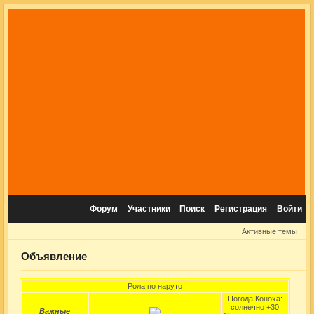
Форум
Участники
Поиск
Регистрация
Войти
Активные темы
Объявление
Рола по наруто
Погода Коноха:
солнечно +30
Важные