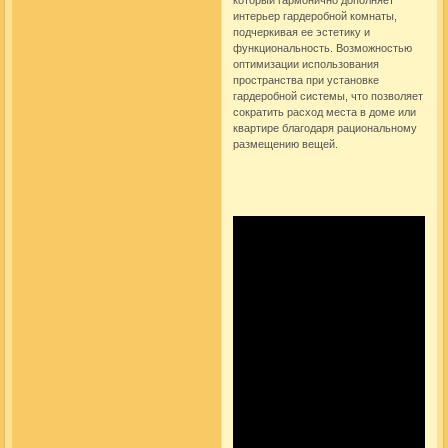
интерьер гардеробной комнаты,
подчеркивая ее эстетику и
функциональность. Возможностью
оптимизации использования
пространства при установке
гардеробной системы
, что позволяет
сократить расход места в доме или
квартире благодаря рациональному
размещению вещей.