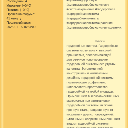
Сообщений:
4
#купитьгардеробнуюсистему
Уважение:
[+0/-0]
#системахранения #гардеробная
Позитив:
[+0/-0]
#гардеробнаясистема
Провел на форуме:
41 минуту
#гардеробнаякомната
Последний визит:
#гардеробнаясистемахранения
2025-01-15 16:34:00
#купитьгардеробнуюсистемухранения
Плюсы
гардеробных систем
.
Гардеробные
системы
отличаются: высокой
прочностью, обеспечивающей
долговечное использование
гардеробной системы
без утраты
качества. Эргономичной
конструкцией и компактным
дизайном
гардеробной системы
,
позволяющим эффективно
использовать пространство
гардеробной на любой площади.
Применением высококачественных
материалов при изготовлении
гардеробной системы, включая
прочную сталь, защищенную от
коррозии и других повреждений.
Стильным и современным внешним
видом гардеробной системы,
который гармонично дополняет