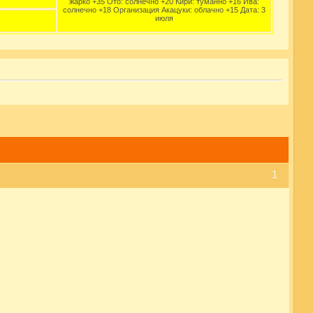
жарко +35 Ото: солнечно +20 Кири: туманно +16 Ива:
солнечно +18 Организация Акацуки: облачно +15 Дата: 3
июля
1