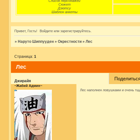
Список персонажей
Сюжет
Дзютсу
Шаблон анкеты
Привет, Гость!
Войдите
или
зарегистрируйтесь
.
»
Наруто Шиппууден
»
Окрестности
»
Лес
Страница:
1
Лес
Поделитьс
Джирайя
~Жабий Админ~
Лес наполнен ловушками и очень тщ