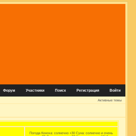
Форум
Участники
Поиск
Регистрация
Войти
Активные темы
Погода Коноха: солнечно +30 Суна: солнечно и очень