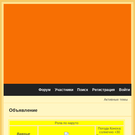
Форум
Участники
Поиск
Регистрация
Войти
Активные темы
Объявление
Рола по наруто
Погода Коноха:
солнечно +30
Важные