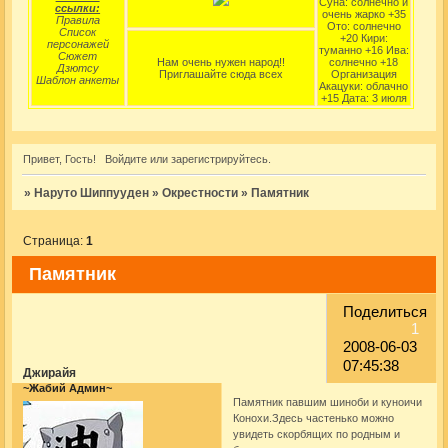
Суна: солнечно и
ссылки:
очень жарко +35
Правила
Ото: солнечно
Список
+20 Кири:
персонажей
туманно +16 Ива:
Сюжет
Нам очень нужен народ!!
солнечно +18
Дзютсу
Приглашайте сюда всех
Организация
Шаблон анкеты
Акацуки: облачно
+15 Дата: 3 июля
Привет, Гость!
Войдите
или
зарегистрируйтесь
.
»
Наруто Шиппууден
»
Окрестности
»
Памятник
Страница:
1
Памятник
Поделиться
1
2008-06-03
07:45:38
Джирайя
~Жабий Админ~
Памятник павшим шиноби и куноичи
Конохи.Здесь частенько можно
увидеть скорбящих по родным и