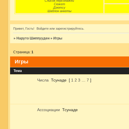
Список персонажей
Сюжет
Дзютсу
Шаблон анкеты
Привет, Гость!
Войдите
или
зарегистрируйтесь
.
»
Наруто Шиппууден
»
Игры
Страница:
1
Игры
Тема
Числа
Тсунаде
[
1
2
3
…
7
]
Ассоциации
Тсунаде