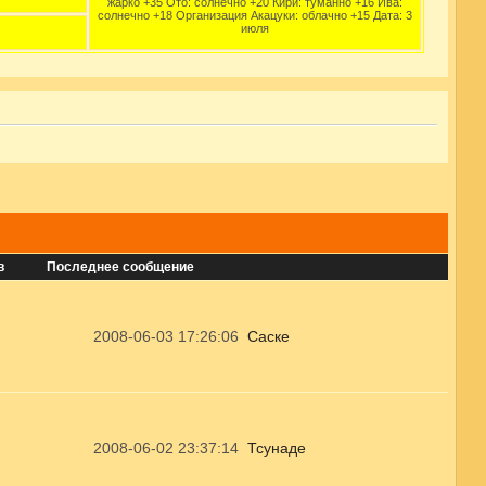
жарко +35 Ото: солнечно +20 Кири: туманно +16 Ива:
солнечно +18 Организация Акацуки: облачно +15 Дата: 3
июля
в
Последнее сообщение
2008-06-03 17:26:06
Саске
2008-06-02 23:37:14
Тсунаде