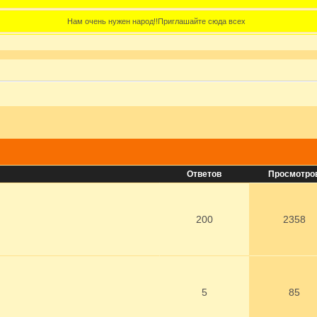
Нам очень нужен народ!!Приглашайте сюда всех
Ответов
Просмотро
200
2358
5
85