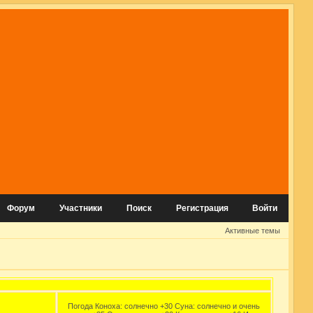
Форум
Участники
Поиск
Регистрация
Войти
Активные темы
Погода Коноха: солнечно +30 Суна: солнечно и очень