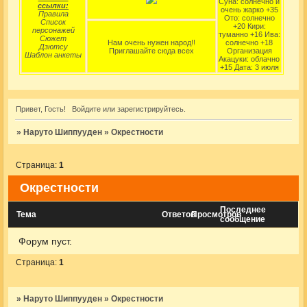
Суна: солнечно и
ссылки:
очень жарко +35
Правила
Ото: солнечно
Список
+20 Кири:
персонажей
туманно +16 Ива:
Сюжет
Нам очень нужен народ!!
солнечно +18
Дзютсу
Приглашайте сюда всех
Организация
Шаблон анкеты
Акацуки: облачно
+15 Дата: 3 июля
Привет, Гость!
Войдите
или
зарегистрируйтесь
.
»
Наруто Шиппууден
»
Окрестности
Страница:
1
Окрестности
Последнее
Тема
Ответов
Просмотров
сообщение
Форум пуст.
Страница:
1
»
Наруто Шиппууден
»
Окрестности