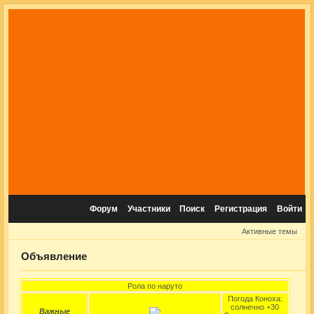
Форум
Участники
Поиск
Регистрация
Войти
Активные темы
Объявление
Рола по наруто
Погода Коноха:
солнечно +30
Важные