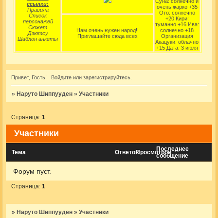
Суна: солнечно и
ссылки:
очень жарко +35
Правила
Ото: солнечно
Список
+20 Кири:
персонажей
туманно +16 Ива:
Сюжет
Нам очень нужен народ!!
солнечно +18
Дзютсу
Приглашайте сюда всех
Организация
Шаблон анкеты
Акацуки: облачно
+15 Дата: 3 июля
Привет, Гость!
Войдите
или
зарегистрируйтесь
.
»
Наруто Шиппууден
»
Участники
Страница:
1
Участники
Последнее
Тема
Ответов
Просмотров
сообщение
Форум пуст.
Страница:
1
»
Наруто Шиппууден
»
Участники