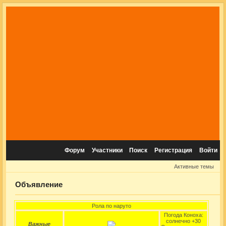
Форум
Участники
Поиск
Регистрация
Войти
Активные темы
Объявление
Рола по наруто
Погода Коноха:
солнечно +30
Важные