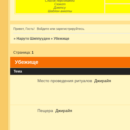
Список персонажей
Сюжет
Дзютсу
Шаблон анкеты
Привет, Гость!
Войдите
или
зарегистрируйтесь
.
»
Наруто Шиппууден
»
Убежище
Страница:
1
Убежище
Тема
Место проведения ритуалов
Джирайя
Пещера
Джирайя