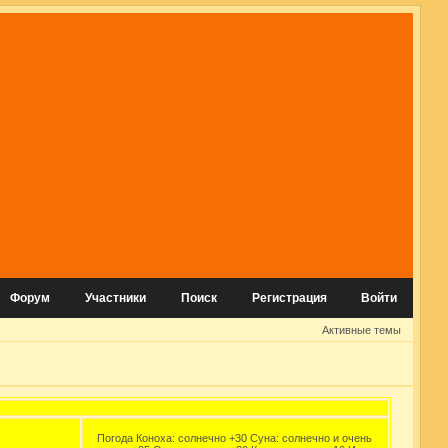
Форум
Участники
Поиск
Регистрация
Войти
Активные темы
Погода Коноха: солнечно +30 Суна: солнечно и очень