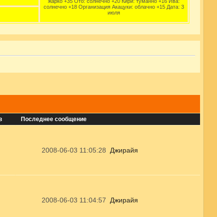
жарко +35 Ото: солнечно +20 Кири: туманно +16 Ива:
солнечно +18 Организация Акацуки: облачно +15 Дата: 3
июля
в
Последнее сообщение
2008-06-03 11:05:28
Джирайя
2008-06-03 11:04:57
Джирайя