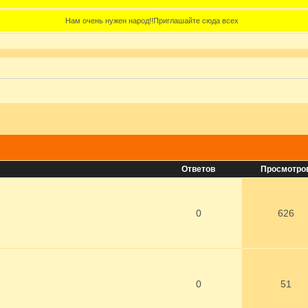
Нам очень нужен народ!!Приглашайте сюда всех
Ответов
Просмотро
0
626
0
51