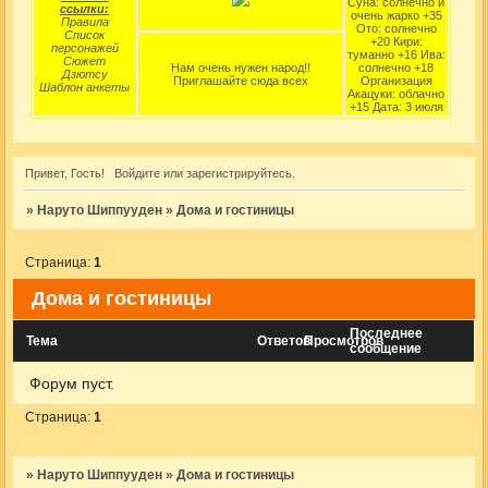
Суна: солнечно и
ссылки:
очень жарко +35
Правила
Ото: солнечно
Список
+20 Кири:
персонажей
туманно +16 Ива:
Сюжет
Нам очень нужен народ!!
солнечно +18
Дзютсу
Приглашайте сюда всех
Организация
Шаблон анкеты
Акацуки: облачно
+15 Дата: 3 июля
Привет, Гость!
Войдите
или
зарегистрируйтесь
.
»
Наруто Шиппууден
»
Дома и гостиницы
Страница:
1
Дома и гостиницы
Последнее
Тема
Ответов
Просмотров
сообщение
Форум пуст.
Страница:
1
»
Наруто Шиппууден
»
Дома и гостиницы