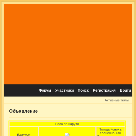
Форум
Участники
Поиск
Регистрация
Войти
Активные темы
Объявление
Рола по наруто
Погода Коноха:
солнечно +30
Важные