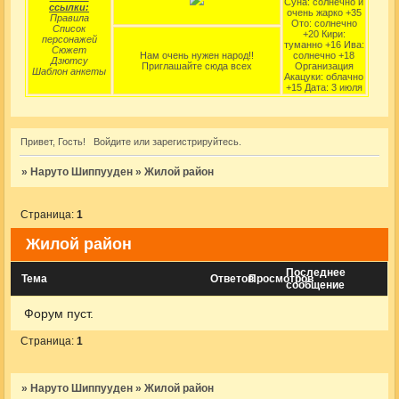
Суна: солнечно и
ссылки:
очень жарко +35
Правила
Ото: солнечно
Список
+20 Кири:
персонажей
туманно +16 Ива:
Сюжет
Нам очень нужен народ!!
солнечно +18
Дзютсу
Приглашайте сюда всех
Организация
Шаблон анкеты
Акацуки: облачно
+15 Дата: 3 июля
Привет, Гость!
Войдите
или
зарегистрируйтесь
.
»
Наруто Шиппууден
»
Жилой район
Страница:
1
Жилой район
Последнее
Тема
Ответов
Просмотров
сообщение
Форум пуст.
Страница:
1
»
Наруто Шиппууден
»
Жилой район