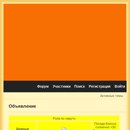
Форум
Участники
Поиск
Регистрация
Войти
Активные темы
Объявление
Рола по наруто
Погода Коноха:
солнечно +30
Важные